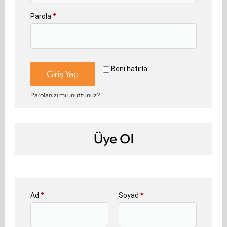
Parola
*
Beni hatırla
Giriş Yap
Parolanızı mı unuttunuz?
Üye Ol
Ad
*
Soyad
*